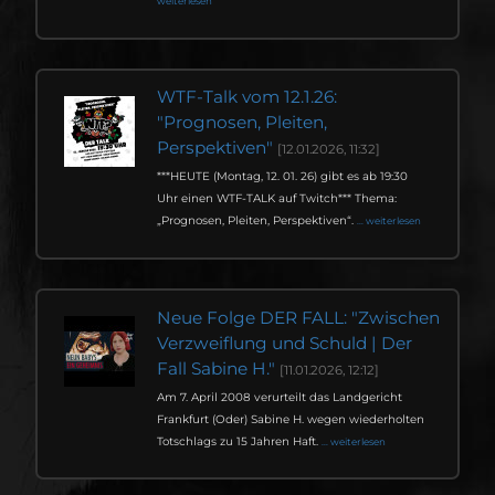
weiterlesen
WTF-Talk vom 12.1.26:
"Prognosen, Pleiten,
Perspektiven"
[12.01.2026, 11:32]
***HEUTE (Montag, 12. 01. 26) gibt es ab 19:30
Uhr einen WTF-TALK auf Twitch*** Thema:
„Prognosen, Pleiten, Perspektiven“.
... weiterlesen
Neue Folge DER FALL: "Zwischen
Verzweiflung und Schuld | Der
Fall Sabine H."
[11.01.2026, 12:12]
Am 7. April 2008 verurteilt das Landgericht
Frankfurt (Oder) Sabine H. wegen wiederholten
Totschlags zu 15 Jahren Haft.
... weiterlesen