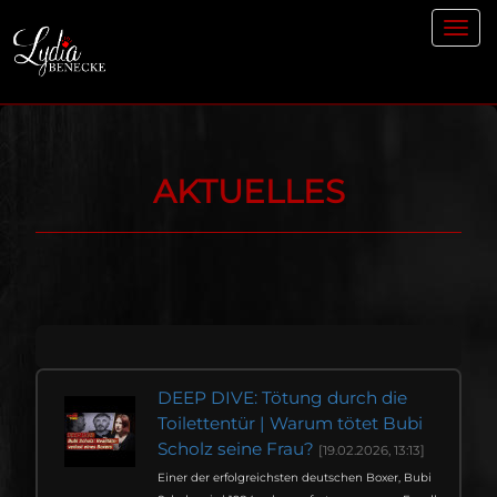
Toggl
navig
AKTUELLES
DEEP DIVE: Tötung durch die
Toilettentür | Warum tötet Bubi
Scholz seine Frau?
[19.02.2026, 13:13]
Einer der erfolgreichsten deutschen Boxer, Bubi