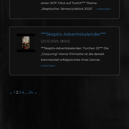
einen WTF-TALK auf Twitch*** Thema:
„Skeptischer Jahresrückblick 2025“.
... weiterlesen
***Skeptix-Adventskalender***
[23.12.2025, 18:00]
***Skeptix-Adventskalender, Türchen 23*** Die
„Conjuring“-Horror-Filmreihe ist die derzeit
kommerziell erfolgreichste ihres Genres.
...
weiterlesen
←
1
2
3
4
...
24
→