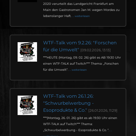
2020 verurteilt das Landgericht Frankfurt am
Main den Gastronomen Jan M. wegen Mordes zu
lebenslanger Haft.
... weiterlesen
WTF-Talk vom 9.2.26: "Forschen
für die Umwelt"
[09.02.2026, 13:13]
***HEUTE (Montag, 09. 02. 26) gibt es AB 19:30 Uhr
einen WTF-TALK auf Twitch*** Thema: „Forschen
für die Umwelt“.
... weiterlesen
WTF-Talk vom 26.1.26:
"Schwurbelwerbung -
Esoprodukte & Co."
[26.01.2026, 11:29]
***(Montag, 26. 01. 26) gibt es ab 19:30 Uhr einen
WTF-TALK auf Twitch*** Thema:
„Schwurbelwerbung - Esoprodukte & Co. “.
...