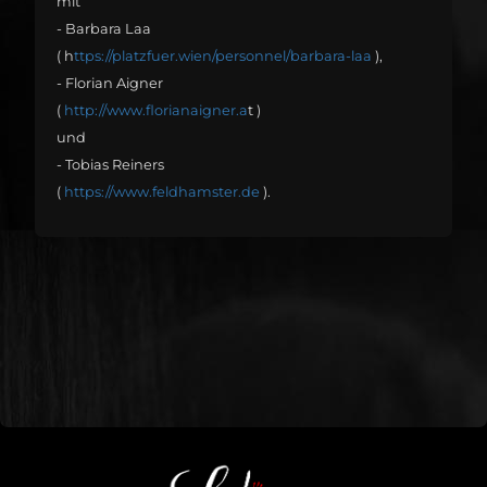
mit
- Barbara Laa
( h
ttps://platzfuer.wien/personnel/barbara-laa
),
- Florian Aigner
(
http://www.florianaigner.a
t )
und
- Tobias Reiners
(
https://www.feldhamster.de
).