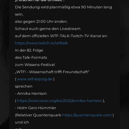
Die Sendung wird planmäßig etwa 90 Minuten lang
sein,
also gegen 21:00 Uhr enden.
Schaut euch gerne den Livestream
auf dem offiziellen WTF-TALK-Twitch-TV-Kanal an:
https://www.twitch.tv/wtftalk
In der 82. Folge
des Talk-Formats
zum Wissens-Festival
„WTF! – Wissenschaft trifft Freundschaft“
(
www.wtf-leipzig.de
)
sprechen
- Annika Harrison
(
https://www.ecso.org/esc2022/annika-harrison
),
- Holm Gero Hümmler
(Relativer Quantenquark
https://quantenquark.com
)
und ich