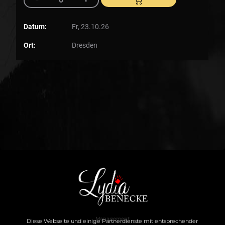
Management
Diese Webseite und einige Partnerdienste mit entsprechender