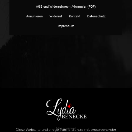
Management
Diese Webseite und einige Partnerdienste mit entsprechender