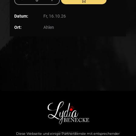
Management
Diese Webseite und einige Partnerdienste mit entsprechender